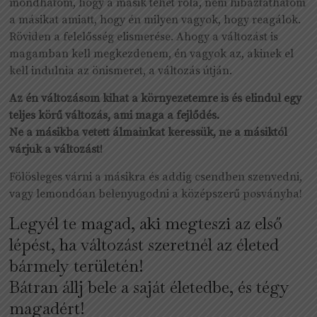
mondhatom, hogy a másik tehet róla, nem hibáztathatom
a másikat amiatt, hogy én milyen vagyok, hogy reagálok.
Röviden a felelősség elismerése. Ahogy a változást is
magamban kell megkezdenem, én vagyok az, akinek el
kell indulnia az önismeret, a változás útján.
Az én változásom kihat a környezetemre is és elindul egy
teljes körű változás, ami maga a fejlődés.
Ne a másikba vetett álmainkat keressük, ne a másiktól
várjuk a változást!
Fölösleges várni a másikra és addig csendben szenvedni,
vagy lemondóan belenyugodni a középszerű posványba!
Legyél te magad, aki megteszi az első
lépést, ha változást szeretnél az életed
bármely területén!
Bátran állj bele a saját életedbe, és tégy
magadért!