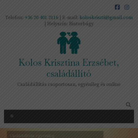
Skip
to
content
Telefon:
+36 20 401 2116
| E-mail:
koloskriszti@gmail.com
| Helyszín: Biatorbágy
Kolos Krisztina Erzsébet,
családállító
Családállítás csoportosan, egyénileg és online
Menu
Családállítás egyénileg