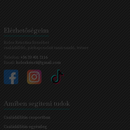
Elérhetőségeim
Kolos Krisztina Erzsébet
családállító, párkapcsolati tanácsaadó, tréner
Telefon:
+36 20 401 2116
Email:
koloskriszti@gmail.com
Amiben segíteni tudok
Családállítás csoportban
Családállítás egyénileg