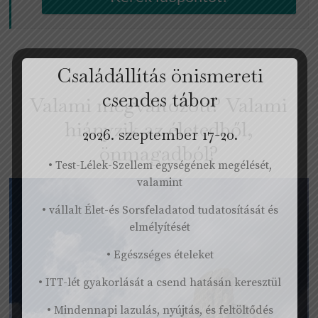
Családállítás önismereti
csendes tábor
Valami megváltozott? Valami
hiányzik az életedből,
2026. szeptember 17-20.
önmagadból?
• Test-Lélek-Szellem egységének megélését,
valamint
• vállalt Élet-és Sorsfeladatod tudatosítását és
elmélyítését
• Egészséges ételeket
• ITT-lét gyakorlását a csend hatásán keresztül
• Mindennapi lazulás, nyújtás, és feltöltődés