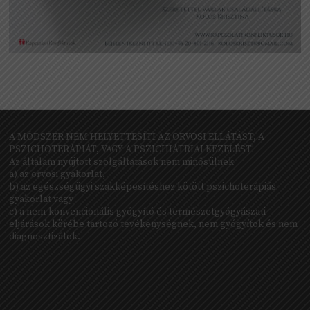
A MÓDSZER NEM HELYETTESÍTI AZ ORVOSI ELLÁTÁST, A
PSZICHOTERÁPIÁT, VAGY A PSZICHIÁTRIAI KEZELÉST!
Az általam nyújtott szolgáltatások nem minősülnek
a) az orvosi gyakorlat,
b) az egészségügyi szakképesítéshez kötött pszichoterápiás
gyakorlat vagy
c) a nem-konvencionális gyógyító és természetgyógyászati
eljárások körébe tartozó tevékenységnek, nem gyógyítok és nem
diagnosztizálok.