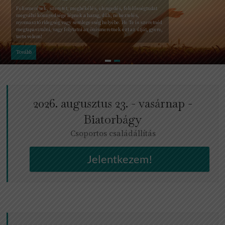
Felismerések, szeretet, megbékélés, elengedés, felelősségtudat
megváltó könnyedsége lépnek a harag, düh, neheztelés,
nyomasztó ridegség vagy semlegesség helyébe. He Te is szeretnéd
megtapasztalni, vagy folytatni az önismeretnek ezt az útját, gyere,
tarts velem!
Tovább
2026. augusztus 23. - vasárnap -
Biatorbágy
Csoportos családállítás
Jelentkezem!