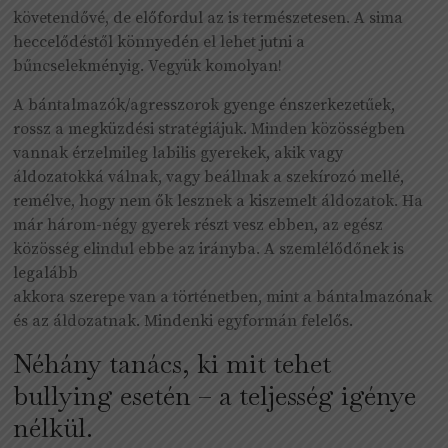
követendővé, de előfordul az is természetesen. A sima
heccelődéstől könnyedén el lehet jutni a
bűncselekményig. Vegyük komolyan!
A bántalmazók/agresszorok gyenge énszerkezetűek,
rossz a megküzdési stratégiájuk. Minden közösségben
vannak érzelmileg labilis gyerekek, akik vagy
áldozatokká válnak, vagy beállnak a szekírozó mellé,
remélve, hogy nem ők lesznek a kiszemelt áldozatok. Ha
már három-négy gyerek részt vesz ebben, az egész
közösség elindul ebbe az irányba. A szemlélődőnek is
legalább
akkora szerepe van a történetben, mint a bántalmazónak
és az áldozatnak. Mindenki egyformán felelős.
Néhány tanács, ki mit tehet
bullying esetén – a teljesség igénye
nélkül.