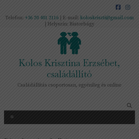
Skip
to
content
Telefon:
+36 20 401 2116
| E-mail:
koloskriszti@gmail.com
| Helyszín: Biatorbágy
Kolos Krisztina Erzsébet,
családállító
Családállítás csoportosan, egyénileg és online
Menu