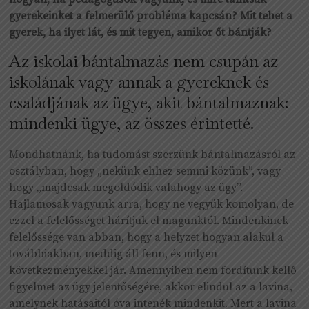
gyerekeinket a felmerülő probléma kapcsán? Mit tehet a
gyerek, ha ilyet lát, és mit tegyen, amikor őt bántják?
Az iskolai bántalmazás nem csupán az
iskolának vagy annak a gyereknek és
családjának az ügye, akit bántalmaznak:
mindenki ügye, az összes érintetté.
Mondhatnánk, ha tudomást szerzünk bántalmazásról az
osztályban, hogy „nekünk ehhez semmi közünk”, vagy
hogy „majdcsak megoldódik valahogy az ügy”.
Hajlamosak vagyunk arra, hogy ne vegyük komolyan, de
ezzel a felelősséget hárítjuk el magunktól. Mindenkinek
felelőssége van abban, hogy a helyzet hogyan alakul a
továbbiakban, meddig áll fenn, és milyen
következményekkel jár. Amennyiben nem fordítunk kellő
figyelmet az ügy jelentőségére, akkor elindul az a lavina,
amelynek hatásaitól óva intenék mindenkit. Mert a lavina