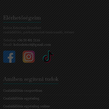
Elérhetőségeim
Kolos Krisztina Erzsébet
családállító, párkapcsolati tanácsaadó, tréner
Telefon:
+36 20 401 2116
Email:
koloskriszti@gmail.com
Amiben segíteni tudok
Családállítás csoportban
Családállítás egyénileg
Családállítás egyénileg online