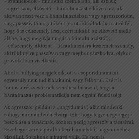
– szemlélődők – mindenki szemlélődő, aki észleli;
– agresszor, elkövető – bántalmazást elkövető az, aki
aktívan részt vesz a bántalmazásban vagy agresszorként,
vagy passzív támogatóként (ez utóbbi általában attól fél,
hogy ő is célszemély lesz, ezért inkább az elkövető mellé
áll be, hogy megóvja magát a bántalmazástól);
– célszemély, áldozat – bántalmazásra kiszemelt személy,
aki többnyire passzívan vagy meghunyászkodva, olykor
provokálóan viselkedik.
Ahol a bullying megjelenik, ott a csoportdinamikai
egyensúly nem tud kialakulni, vagy felborul. Ezért is
fontos a részvevőknek szembesülni azzal, hogy a
bántalmazás problematikája nem egyéni felelősség!
Az agresszor például a „nagydumás”, akin mindenki
röhög, már mindenki elvárja tőle, hogy legyen egy-egy jó
beszólása a tanárnak, közben pedig agresszív a társaival.
Ezzel egy szerepspirálba kerül, amelyből nagyon nehéz
kiszállni. Sokaknak mintává válik. Ha nem is