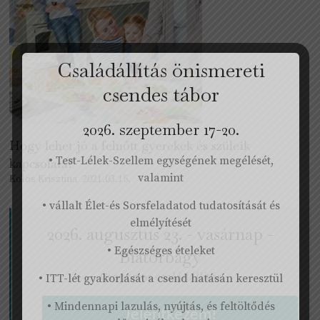
Családállítás önismereti
csendes tábor
2026. szeptember 17-20.
Hogy lehet jó a felnőtt gyerekek és szüleik
• Test-Lélek-Szellem egységének megélését,
kapcsolata?
valamint
Kolos Krisztina
2021.03.15.
• vállalt Élet-és Sorsfeladatod tudatosítását és
elmélyítését
2026. augusztus 23. - vasárnap -
• Egészséges ételeket
Biatorbágy
Csoportos családállítás
• ITT-lét gyakorlását a csend hatásán keresztül
• Mindennapi lazulás, nyújtás, és feltöltődés
Jelentkezem!