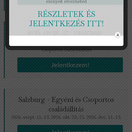
előnyeit élvezheted
RÉSZLETEK ÉS
JELENTKEZÉS ITT!
2026. szept. 27.- vasárnap -
Biatorbágy
Csoportos családállítás
Jelentkezem!
Salzburg - Egyéni és Csoportos
családállítás
2026. szept. 11.-13. 2026. okt. 23.-25. 2026. dec. 11.-13.