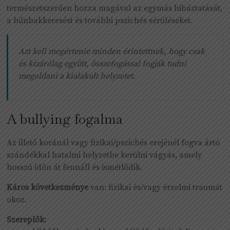
természetszerűen hozza magával az egymás hibáztatását,
a bűnbakkeresést és további pszichés sérüléseket.
Azt kell megértenie minden érintettnek, hogy csak
és kizárólag együtt, összefogással fogják tudni
megoldani a kialakult helyzetet.
A bullying fogalma
Az illető koránál vagy fizikai/pszichés erejénél fogva ártó
szándékkal hatalmi helyzetbe kerülni vágyás, amely
hosszú időn át fennáll és ismétlődik.
Káros következménye
van: fizikai és/vagy érzelmi traumát
okoz.
Szereplők: