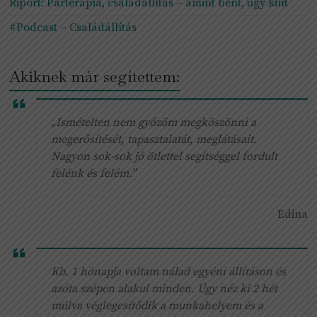
Riport: Párterápia, családállítás – amint bent, úgy kint
#Podcast – Családállítás
Akiknek már segítettem:
„Ismételten nem győzöm megköszönni a
megerősítését, tapasztalatát, meglátásait.
Nagyon sok-sok jó ötlettel segítséggel fordult
felénk és felém.”
Edina
Kb. 1 hónapja voltam nálad egyéni állításon és
azóta szépen alakul minden. Úgy néz ki 2 hét
múlva véglegesítődik a munkahelyem és a