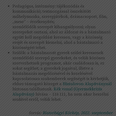
Pedagógus, intézmény: tájékozódás és
kommunikáció; testmozgással összekötött
műhelymunka, szerepjátékok, drámacsoport, film,
„mese” – érzékenyítés;
szemlélődők szerepét kihangsúlyozni; olyan
szerepeket osztani, ahol az áldozat és a bántalmazó
együtt kell megoldást keressen, vagy a közösség
erejét és szerepét kiemelni, ahol a bántalmazó a
közösségért tehet.
Szülők: a bántalmazott gyerek szülei keressenek
szemlélődő szerepű gyerekeket, és velük közösen
szervezhetnek programot, akár családosan is, ez
sokat segíthet; a gyerekek jogaival, illetve a
bántalmazás megelőzésével és kezelésével
kapcsolatosan szakemberek segítségét is kérhetjük,
ehhez támogató közeget a
Hintalovon Alapítványnál
biztosan találhatunk.
Kék vonal (Gyermekkrízis
Alapítvány)
hívása – 116 111, ha nem akar beszélni
senkivel erről, velük lehet.
forrás:
Biatorbágyi Körkép, 2022. szeptember