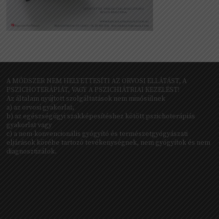
A MÓDSZER NEM HELYETTESÍTI AZ ORVOSI ELLÁTÁST, A
PSZICHOTERÁPIÁT, VAGY A PSZICHIÁTRIAI KEZELÉST!
Az általam nyújtott szolgáltatások nem minősülnek
a) az orvosi gyakorlat,
b) az egészségügyi szakképesítéshez kötött pszichoterápiás
gyakorlat vagy
c) a nem-konvencionális gyógyító és természetgyógyászati
eljárások körébe tartozó tevékenységnek, nem gyógyítok és nem
diagnosztizálok.